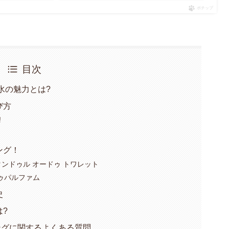
ポチップ
目次
水の魅力とは?
び方
!
ング！
オー タンドゥル オードゥ トワレット
ードゥパルファム
史
?
キングに関するよくある質問