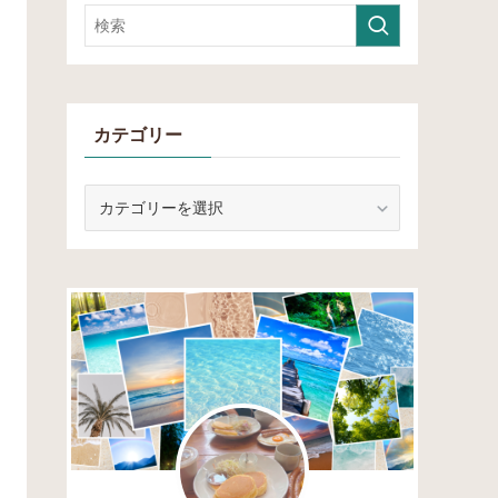
カテゴリー
カ
テ
ゴ
リ
ー