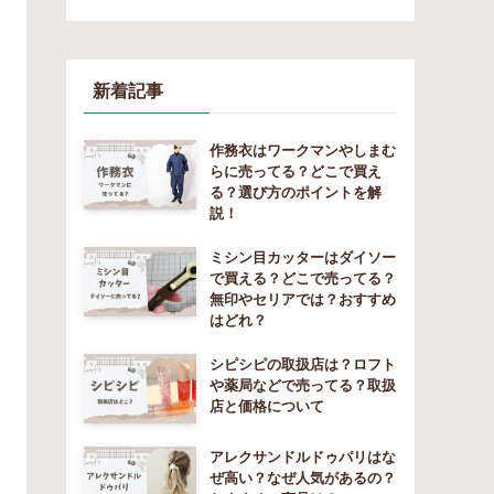
新着記事
作務衣はワークマンやしまむ
らに売ってる？どこで買え
る？選び方のポイントを解
説！
ミシン目カッターはダイソー
で買える？どこで売ってる？
無印やセリアでは？おすすめ
はどれ？
シピシピの取扱店は？ロフト
や薬局などで売ってる？取扱
店と価格について
アレクサンドルドゥパリはな
ぜ高い？なぜ人気があるの？