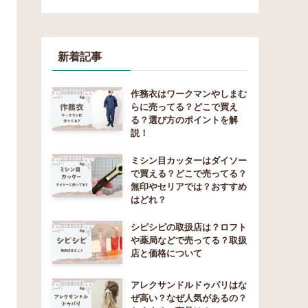
新着記事
作務衣はワークマンやしまむ
らに売ってる？どこで買え
る？選び方のポイントを解
説！
ミシン目カッターはダイソー
で買える？どこで売ってる？
無印やセリアでは？おすすめ
はどれ？
シピシピの取扱店は？ロフト
や薬局などで売ってる？取扱
店と価格について
アレクサンドルドゥパリはな
ぜ高い？なぜ人気があるの？