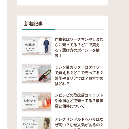
新着記事
作務衣はワークマンやしまむ
らに売ってる？どこで買え
る？選び方のポイントを解
説！
ミシン目カッターはダイソー
で買える？どこで売ってる？
無印やセリアでは？おすすめ
はどれ？
シピシピの取扱店は？ロフト
や薬局などで売ってる？取扱
店と価格について
アレクサンドルドゥパリはな
ぜ高い？なぜ人気があるの？