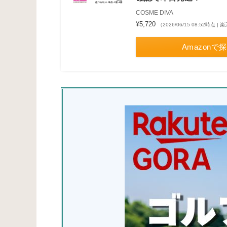
COSME DIVA
¥5,720
（2026/06/15 08:52時点 
Amazonで